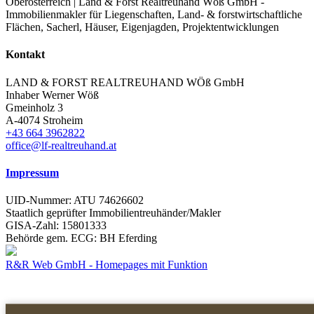
Kontakt
LAND & FORST REALTREUHAND WÖß GmbH
Inhaber Werner Wöß
Gmeinholz 3
A-4074 Stroheim
+43 664 3962822
office@lf-realtreuhand.at
Impressum
UID-Nummer: ATU 74626602
Staatlich geprüfter Immobilientreuhänder/Makler
GISA-Zahl: 15801333
Behörde gem. ECG: BH Eferding
R&R Web GmbH - Homepages mit Funktion